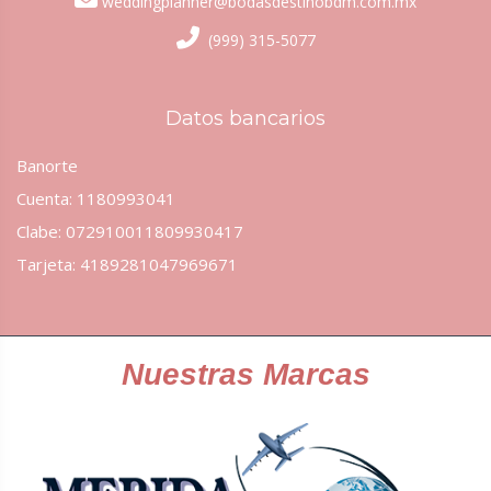
weddingplanner@bodasdestinobdm.com.mx
(999) 315-5077
Datos bancarios
Banorte
Cuenta: 1180993041
Clabe: 072910011809930417
Tarjeta: 4189281047969671
Nuestras Marcas