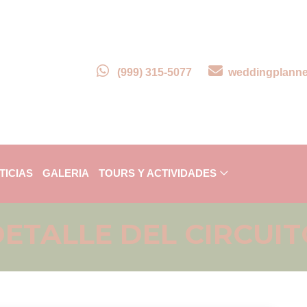
(999) 315-5077
weddingplann
TICIAS
GALERIA
TOURS Y ACTIVIDADES
ETALLE DEL CIRCUI