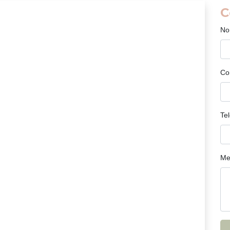
C
No
Co
Te
Me