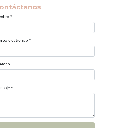
ontáctanos
mbre
*
rreo electrónico
*
léfono
nsaje
*