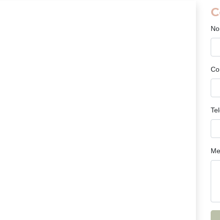
C
No
Co
Te
Me