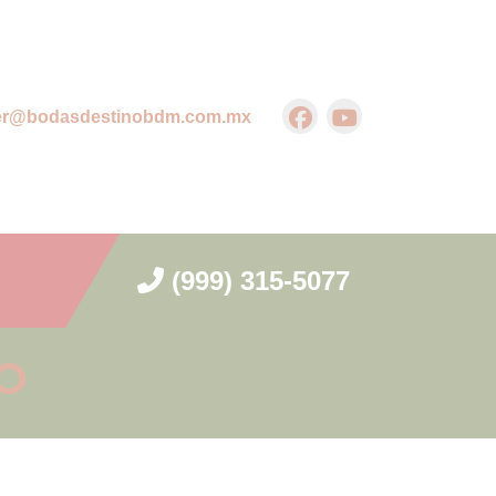
er@bodasdestinobdm.com.mx
(999) 315-5077
TO