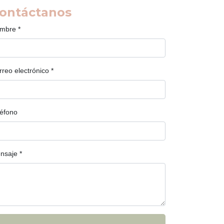
ontáctanos
mbre
*
rreo electrónico
*
léfono
nsaje
*