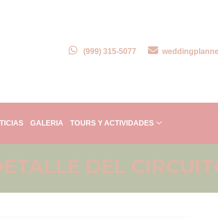
(999) 315-5077
weddingplann
TICIAS
GALERIA
TOURS Y ACTIVIDADES
ETALLE DEL CIRCUI